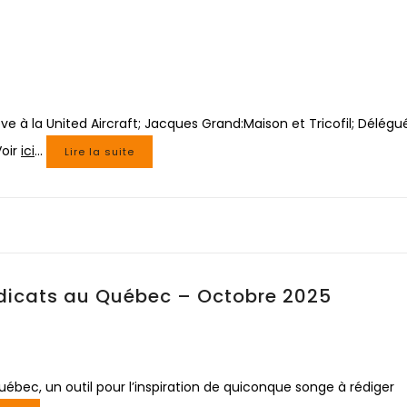
ève à la United Aircraft; Jacques Grand:Maison et Tricofil; Délégu
Voir
ici
…
Lire la suite
yndicats au Québec – Octobre 2025
uébec, un outil pour l’inspiration de quiconque songe à rédiger