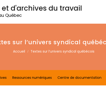
 et d'archives du travail
 au Québec
xtes sur l’univers syndical québéc
Accueil
Textes sur l’univers syndical québécois
ives
Ressources numériques
Centre de documentation